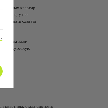
бственных квартир.
тербурга, у нее
опробовать сдавать
ии
, а потом даже
ла в посуточную
ды
ои квартиры, стала смотреть