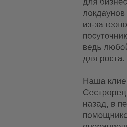
для бизне
локдаунов 
из-за геоп
посуточник
ведь любо
для роста.
Наша клие
Сестрорецк
назад, в п
помощников
операционк