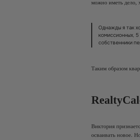
можно иметь дело, х
Однажды я так хо
комиссионных, 5 
собственники пе
Таким образом квар
RealtyCa
Виктория признаетс
осваивать новое. Н