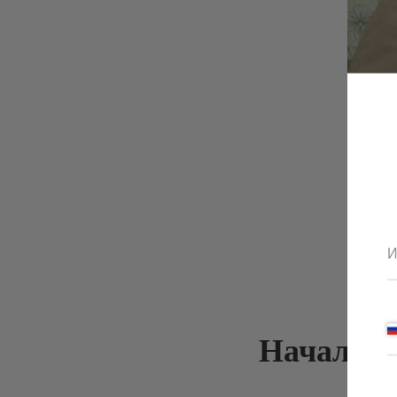
И
Начало: 