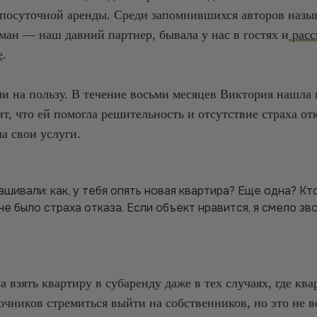
 посуточной аренды. Среди запомнившихся авторов наз
ан — наш давний партнер, бывала у нас в гостях и
расс
е
.
 на пользу. В течение восьми месяцев Виктория нашла и
ит, что ей помогла решительность и отсутствие страха от
а свои услуги.
шивали: как, у тебя опять новая квартира? Еще одна? Кт
не было страха отказа. Если объект нравится, я смело зв
 взять квартиру в субаренду даже в тех случаях, где ква
чников стремиться выйти на собственников, но это не вс