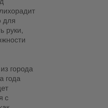
од
 лихорадит
о для
ь руки,
ожности
из города
а года
щет
я с
как