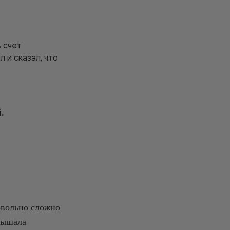
в счет
л и сказал, что
.
овольно сложно
слышала