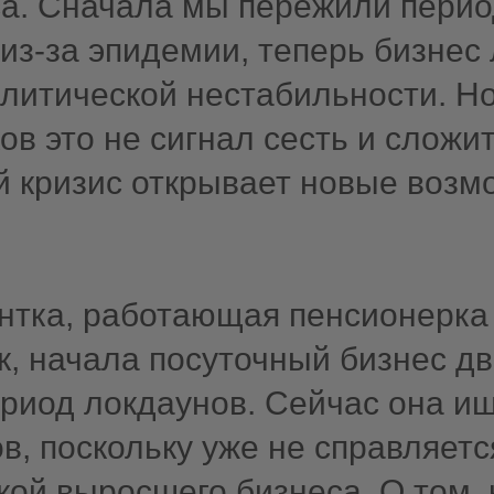
са. Сначала мы пережили пери
из-за эпидемии, теперь бизнес
олитической нестабильности. Н
ов это не сигнал сесть и сложит
й кризис открывает новые возм
нтка, работающая пенсионерка 
, начала посуточный бизнес дв
ериод локдаунов. Сейчас она и
, поскольку уже не справляетс
ой выросшего бизнеса. О том, 