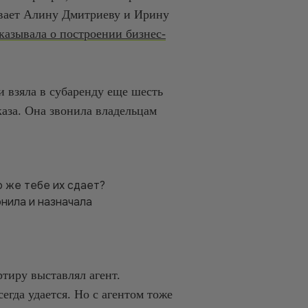
ывает Алину Дмитриеву и Ирину
казывала о построении бизнес-
 взяла в субаренду еще шесть
каза. Она звонила владельцам
о же тебе их сдает?
онила и назначала
ртиру выставлял агент.
егда удается. Но с агентом тоже