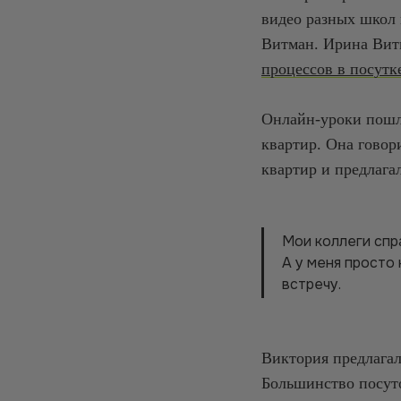
видео разных школ
Витман. Ирина Витм
процессов в посутк
Онлайн-уроки пошли
квартир. Она говор
квартир и предлагал
Мои коллеги спра
А у меня просто 
встречу.
Виктория предлагала
Большинство посуто