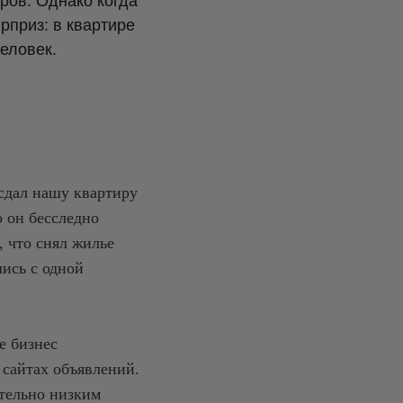
ров. Однако когда
рприз: в квартире
еловек.
есдал нашу квартиру
о он бесследно
, что снял жилье
лись с одной
е бизнес
 сайтах объявлений.
ительно низким