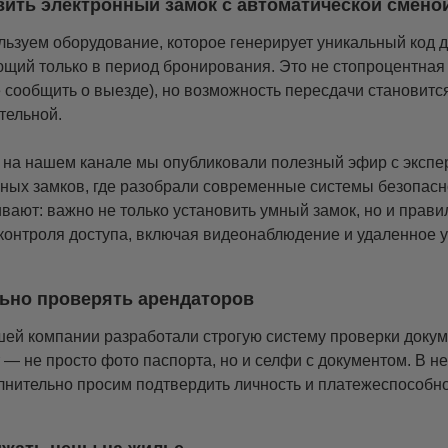
вить электронный замок с автоматической смено
ьзуем оборудование, которое генерирует уникальный код д
щий только в период бронирования. Это не стопроцентная 
 сообщить о выезде), но возможность пересдачи становитс
тельной.
на нашем канале мы опубликовали полезный эфир с экспе
ных замков, где разобрали современные системы безопас
вают: важно не только установить умный замок, но и прави
контроля доступа, включая видеонаблюдение и удаленное 
ьно проверять арендаторов
ей компании разработали строгую систему проверки докум
 — не просто фото паспорта, но и селфи с документом. В н
нительно просим подтвердить личность и платежеспособно