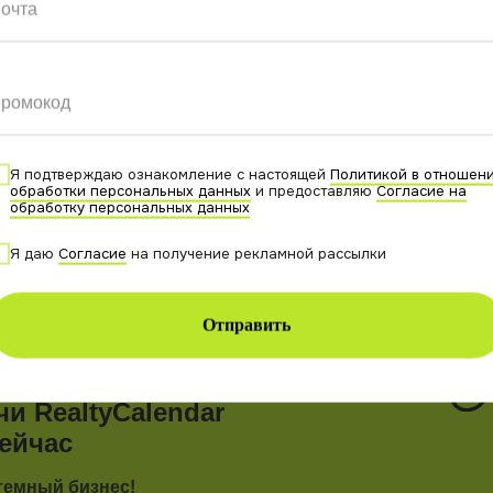
 имуществом, а порой и деньги. Репутация бизнеса стра
очта
я без денег и жилья, иногда оказываясь в критической с
и с маленькими детьми в полном составе приезжали засел
 среди ночи оставались на улице в поисках хоть какого-т
ромокод
Я подтверждаю ознакомление с настоящей
Политикой в отношен
обработки персональных данных
и предоставляю
Согласие на
успевают собрать предоплату сразу с нескольких челове
обработку персональных данных
еления. В результате у дверей квартиры встречаются нес
уверен, что честно снял жилье.
Я даю
Согласие
на получение рекламной рассылки
Отправить
и RealtyCalendar
ейчас
темный бизнес!