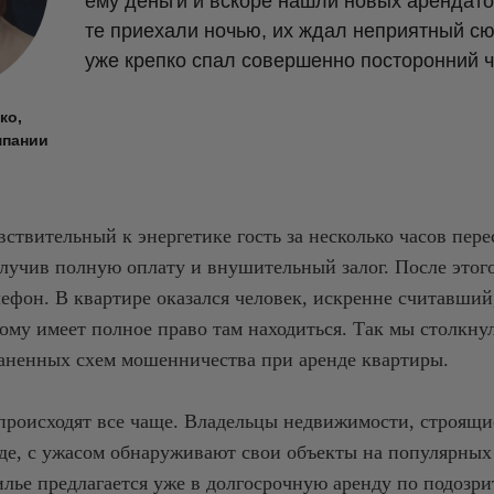
ему деньги и вскоре нашли новых арендато
те приехали ночью, их ждал неприятный сю
уже крепко спал совершенно посторонний ч
ко,
мпании
вствительный к энергетике гость за несколько часов пер
олучив полную оплату и внушительный залог. После этог
лефон. В квартире оказался человек, искренне считавший
ому имеет полное право там находиться. Так мы столкну
аненных схем мошенничества при аренде квартиры.
происходят все чаще. Владельцы недвижимости, строящи
де, с ужасом обнаруживают свои объекты на популярных
илье предлагается уже в долгосрочную аренду по подозр