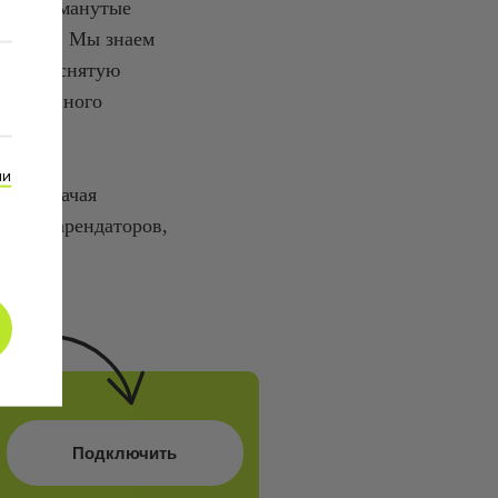
дает. Обманутые
итуации. Мы знаем
яться в снятую
о временного
ии
к, назначая
колько арендаторов,
Подключить