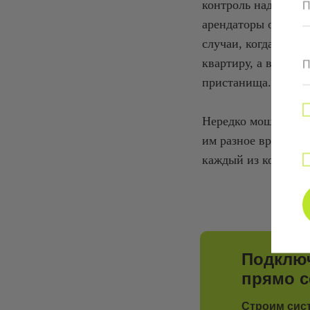
контроль над своим
П
арендаторы остаютс
случаи, когда семь
квартиру, а в итоге
П
пристанища.
Нередко мошенники 
им разное время зас
каждый из которых 
Подключ
прямо с
Строим сис