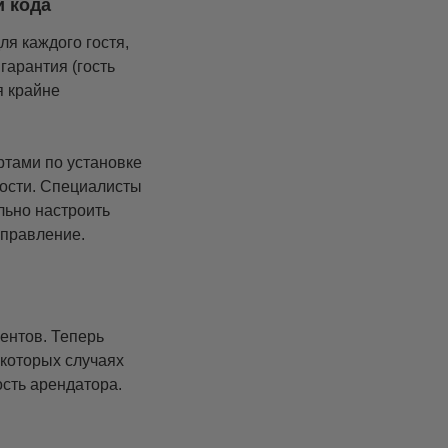
й кода
ля каждого гостя,
гарантия (гость
я крайне
ртами по установке
ности. Специалисты
льно настроить
управление.
ентов. Теперь
екоторых случаях
сть арендатора.