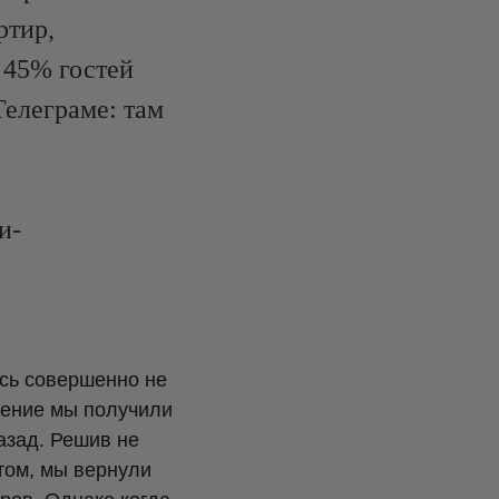
ртир,
 45% гостей
Телеграме: там
и-
есь совершенно не
щение мы получили
назад. Решив не
том, мы вернули