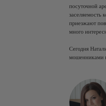
посуточной аре
заселяемость к
приезжают пов
много интерес
Сегодня Натал
мошенниками в