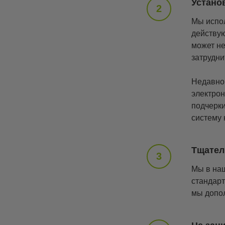
Устано
Мы испол
действую
может не
затрудни
Недавно 
электрон
подчерки
систему 
Тщател
Мы в наш
стандарт
мы допол