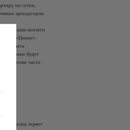
ртиру на сутки,
рчивых арендаторов.
ганов. Наши коллеги
тиры на «Циане».
осле факта
 мошенники будут
влений тоже часто
н. Владелец теряет