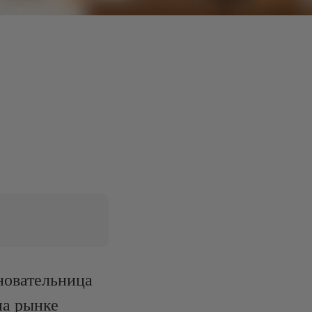
новательница
на рынке