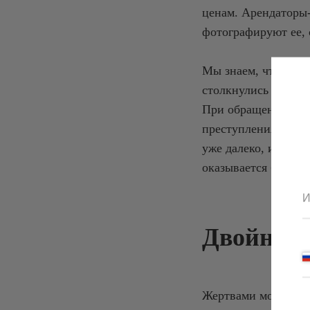
ценам. Арендаторы-
фотографируют ее, 
Мы знаем, что ситу
столкнулись с этим
При обращении в п
преступления: когд
уже далеко, и найт
оказывается бессил
И
Двойной 
Жертвами мошенниче