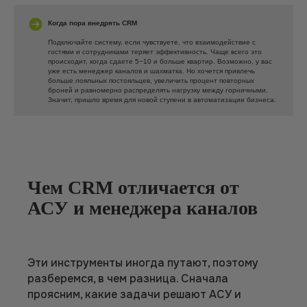
Когда пора внедрять CRM
Подключайте систему, если чувствуете, что взаимодействие с
гостями и сотрудниками теряет эффективность. Чаще всего это
происходит, когда сдаете 5−10 и больше квартир. Возможно, у вас
уже есть менеджер каналов и шахматка. Но хочется привлечь
больше лояльных постояльцев, увеличить процент повторных
броней и равномерно распределять нагрузку между горничными.
Значит, пришло время для новой ступени в автоматизации бизнеса.
Чем CRM отличается от
АСУ и менеджера каналов
Эти инструменты иногда путают, поэтому
разберемся, в чем разница. Сначала
проясним, какие задачи решают АСУ и