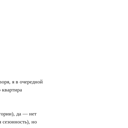
оря, я в очередной
о квартира
тории), да — нет
 сезонность), но