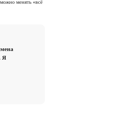
о можно менять «всё
амена
. Я