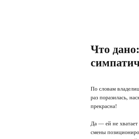
Что дано:
симпати
По словам владелиц
раз поразилась, на
прекрасна!
Да — ей не хватает
смены позициониров