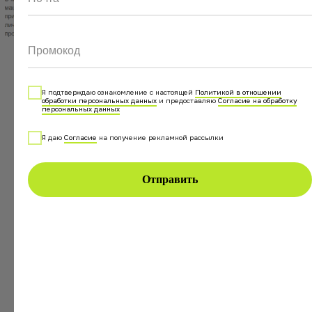
Промокод
Я подтверждаю ознакомление с настоящей
Политикой в отношении
Пример, как выглядит квартира для клиента из модуля
обработки персональных данных
и предоставляю
Согласие на обработку
персональных данных
бронирования
Я даю
Согласие
на получение рекламной рассылки
Отправить
Итак, три основные проблемы, которые
RealtyCalendar закрывает для команды Ирины
Витман:
Отправка вариантов заселения из календаря