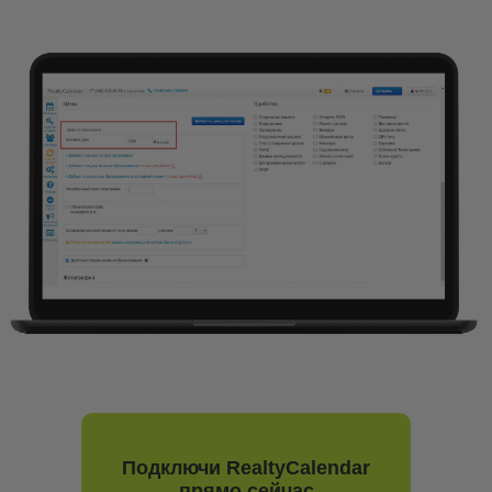
Подключи RealtyCalendar
прямо сейчас