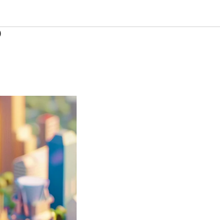
выбору
о