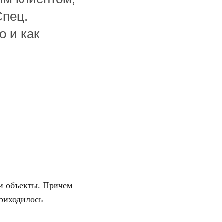
Спец.
о и как
ои объекты. Причем
Приходилось