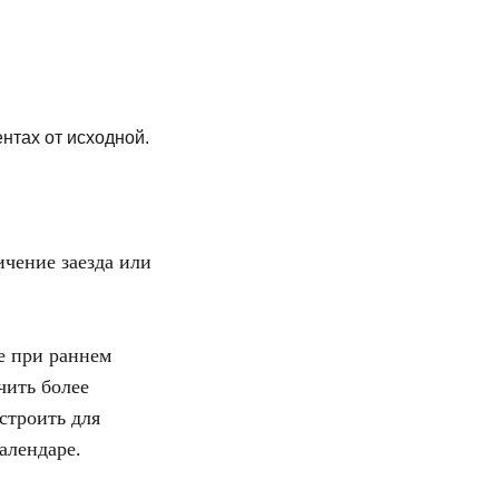
нтах от исходной.
чение заезда или
е при раннем
чить более
строить для
алендаре.