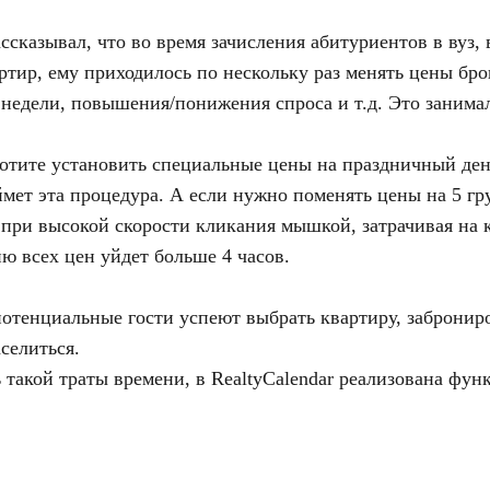
ссказывал, что во время зачисления абитуриентов в вуз, 
артир, ему приходилось по нескольку раз менять цены бр
 недели, повышения/понижения спроса и т.д. Это занима
отите установить специальные цены на праздничный ден
ймет эта процедура. А если нужно поменять цены на 5 гр
 при высокой скорости кликания мышкой, затрачивая на 
ию всех цен уйдет больше 4 часов.
потенциальные гости успеют выбрать квартиру, заброниро
селиться.
 такой траты времени, в RealtyCalendar реализована фун