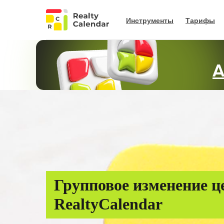
Инструменты
Тарифы
А
Групповое изменение ц
RealtyCalendar