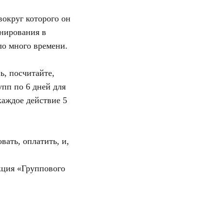
вокруг которого он
онирования в
ло много времени.
ь, посчитайте,
упп по 6 дней для
каждое действие 5
вать, оплатить, и,
кция «Группового